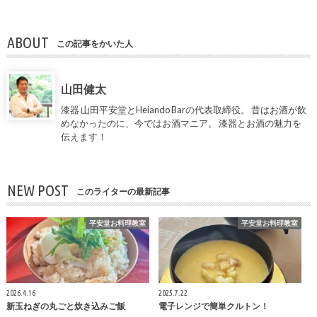
ABOUT
この記事をかいた人
山田健太
漆器 山田平安堂とHeiando Barの代表取締役。 昔はお酒が飲
めなかったのに、今ではお酒マニア。 漆器とお酒の魅力を
伝えます！
NEW POST
このライターの最新記事
平安堂お料理教室
平安堂お料理教室
2026.4.16
2025.7.22
新玉ねぎの丸ごと炊き込みご飯
電子レンジで簡単クルトン！