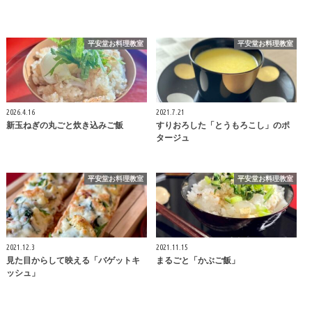
平安堂お料理教室
平安堂お料理教室
2026.4.16
2021.7.21
新玉ねぎの丸ごと炊き込みご飯
すりおろした「とうもろこし」のポ
タージュ
平安堂お料理教室
平安堂お料理教室
2021.12.3
2021.11.15
見た目からして映える「バゲットキ
まるごと「かぶご飯」
ッシュ」