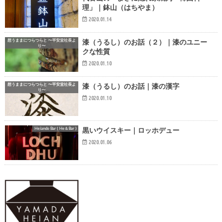
理」｜鉢山（はちやま）
2020.01.14
想うままにつらつらと 〜平安堂社長よ
漆（うるし）のお話（２）｜漆のユニー
り〜
クな性質
2020.01.10
想うままにつらつらと 〜平安堂社長よ
漆（うるし）のお話｜漆の漢字
り〜
2020.01.10
Heiando Bar ( He＆Bar )
黒いウイスキー｜ロッホデュー
2020.01.06