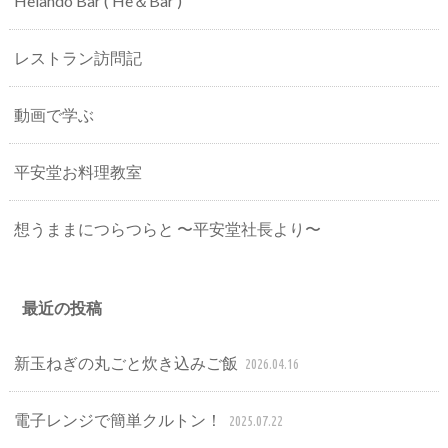
Heiando Bar ( He＆Bar )
レストラン訪問記
動画で学ぶ
平安堂お料理教室
想うままにつらつらと 〜平安堂社長より〜
最近の投稿
新玉ねぎの丸ごと炊き込みご飯
2026.04.16
電子レンジで簡単クルトン！
2025.07.22