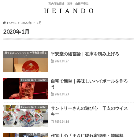
宮内庁御用達 漆器 山田平安堂
HOME
2020年
1月
2020年1月
想うままにつらつらと 〜平安堂社長よ
平安堂の経営論｜在庫を積み上げろ
り〜
2020.01.27
Heiando Bar ( He＆Bar )
自宅で簡単｜美味しいハイボールを作ろ
う
2020.01.23
Heiando Bar ( He＆Bar )
サントリーさんの遊び心｜干支のウイス
キー
2020.01.16
レストラン訪問記
代官山の「まさに隠れ家焼肉・韓国料