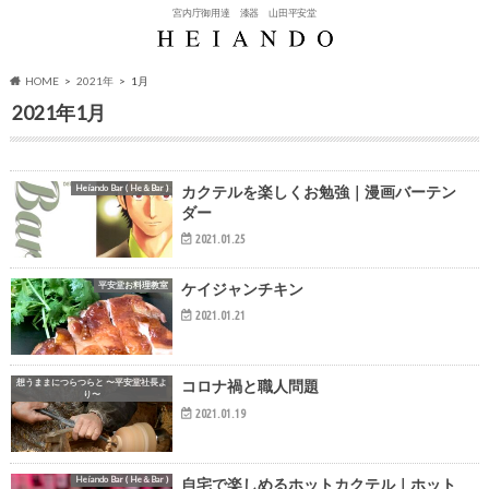
宮内庁御用達 漆器 山田平安堂
HOME
2021年
1月
2021年1月
Heiando Bar ( He＆Bar )
カクテルを楽しくお勉強｜漫画バーテン
ダー
2021.01.25
平安堂お料理教室
ケイジャンチキン
2021.01.21
想うままにつらつらと 〜平安堂社長よ
コロナ禍と職人問題
り〜
2021.01.19
Heiando Bar ( He＆Bar )
自宅で楽しめるホットカクテル｜ホット