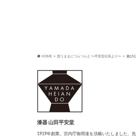
HOME
想うままにつらつらと 〜平安堂社長より〜
遊び心
漆器 山田平安堂
1919年創業。宮内庁御用達を頂戴いたしました、先