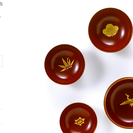
合
わ
い