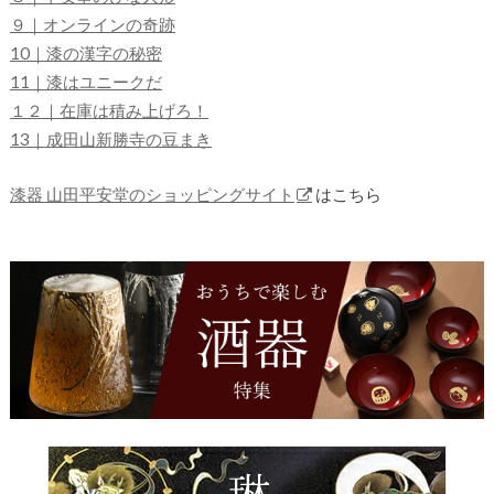
９｜オンラインの奇跡
10｜漆の漢字の秘密
11｜漆はユニークだ
１２｜在庫は積み上げろ！
13｜成田山新勝寺の豆まき
漆器 山田平安堂のショッピングサイト
はこちら