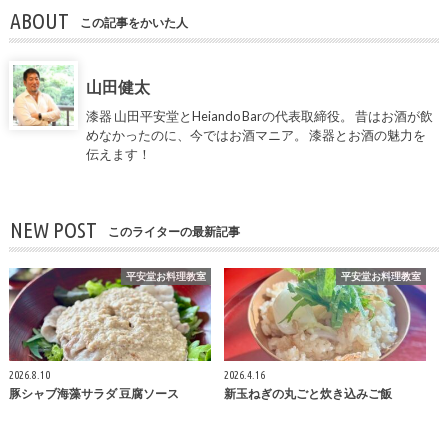
ABOUT
この記事をかいた人
山田健太
漆器 山田平安堂とHeiando Barの代表取締役。 昔はお酒が飲
めなかったのに、今ではお酒マニア。 漆器とお酒の魅力を
伝えます！
NEW POST
このライターの最新記事
平安堂お料理教室
平安堂お料理教室
2026.8.10
2026.4.16
豚シャブ海藻サラダ 豆腐ソース
新玉ねぎの丸ごと炊き込みご飯