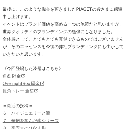
最後に、このような機会を頂きましたPIAGETの皆さまに感謝
申し上げます。
イベントはブランド価値を高める一つの施策だと思いますが、
世界クオリティのブランディングの勉強にもなりました。
全体感として、とてもとても真似できるものではございません
が、そのエッセンスを今後の弊社ブランディングにも生かして
いきたいと思います。
《今回登場した漆器はこちら》
角盆 隅金
OvernightBox 隅金
長角トレー 金箔
＝最近の投稿＝
６｜ハイジュエリーと漆
７｜辛抱を学んだ龍シリーズ
８｜平安堂のひな人形