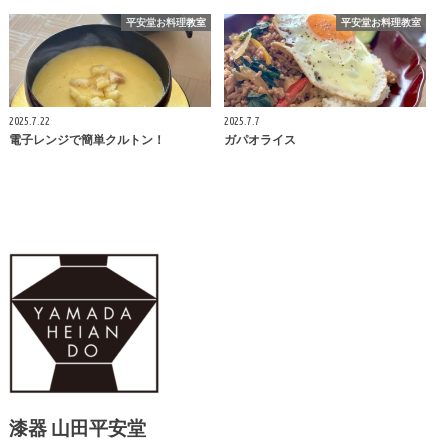
平安堂お料理教室
平安堂お料理教室
2025.7.22
2025.7.7
電子レンジで簡単クルトン！
ガパオライス
漆器 山田平安堂